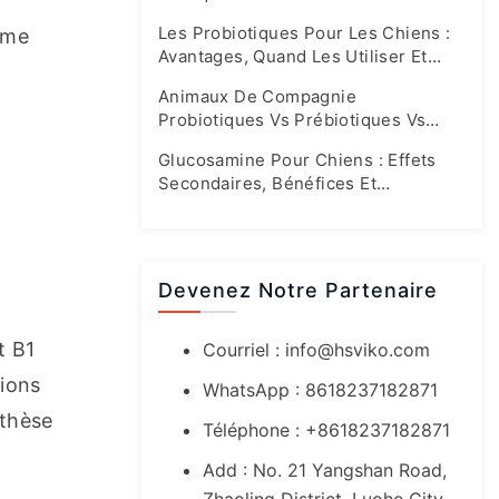
Leurs Propres Formules Spéciales
Les Probiotiques Pour Les Chiens :
me 
Avantages, Quand Les Utiliser Et
 
Quels Sont Les Bons Dosages
Animaux De Compagnie
Probiotiques Vs Prébiotiques Vs
Synbiotiques : Guide Complet Sur La
Glucosamine Pour Chiens : Effets
Santé De L'intestin
Secondaires, Bénéfices Et
Recommandations Pour Un Dosage
Sûr
Devenez Notre Partenaire
 B1 
Courriel :
info@hsviko.com
ions 
WhatsApp : 8618237182871
thèse 
Téléphone : +8618237182871
Add : No. 21 Yangshan Road,