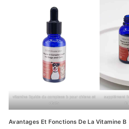
vitamine liquide du complexe b pour chiens et
supplément li
chats
b 
Avantages Et Fonctions De La Vitamine B