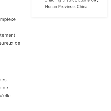
Zhaoling District, Luohe City,
Henan Province, China
omplexe 
ctement 
eureux de 
des 
ine 
elle 