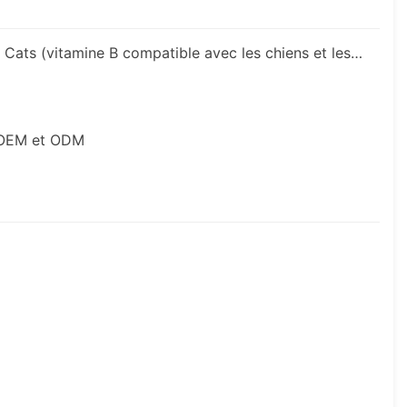
Nom : Hsviko Liquid Compatible Vitamin B for Dogs and Cats (vitamine B compatible avec les chiens et les chats)
, OEM et ODM