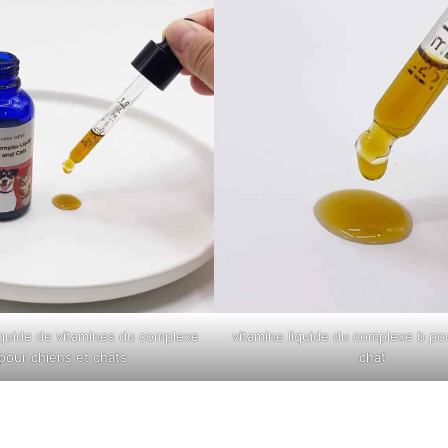
quide de vitamines du complexe
vitamine liquide du complexe b po
pour chiens et chats
chat