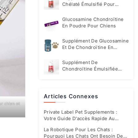
Chélaté Émulsifié Pour
Animaux De Compagnie
Glucosamine Chondroïtine
En Poudre Pour Chiens
Supplément De Glucosamine
Et De Chondroïtine En
Comprimés Pour Chiens
Supplément De
Chondroïtine Émulsifiée
Pour Chats Et Chiens
Articles Connexes
ur chien et
Private Label Pet Supplements :
Votre Guide D'accès Rapide Au
Marché En Plein Essor D'aujourd'hui
La Robotique Pour Les Chats :
Pourquoi Les Chats Ont Besoin De