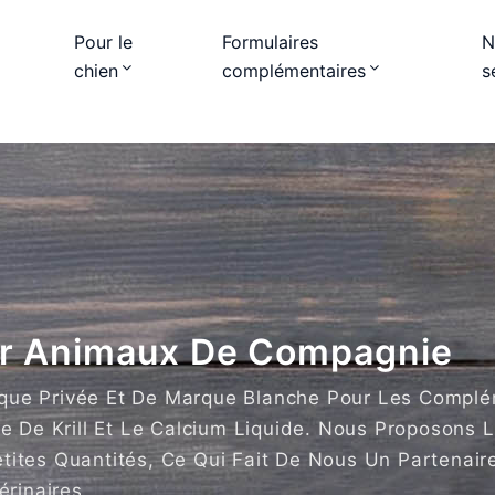
Pour le
Formulaires
N
chien
complémentaires
s
ur Animaux De Compagnie
ue Privée Et De Marque Blanche Pour Les Complé
e De Krill Et Le Calcium Liquide. Nous Proposons 
ites Quantités, Ce Qui Fait De Nous Un Partenair
rinaires.