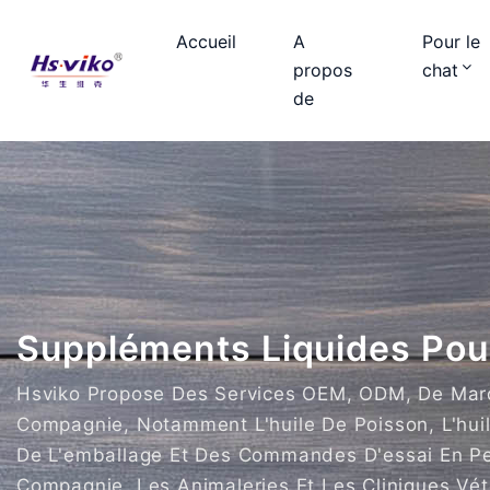
Accueil
A
Pour le
propos
chat
de
Suppléments Liquides Po
Hsviko Propose Des Services OEM, ODM, De Marq
Compagnie, Notamment L'huile De Poisson, L'huil
De L'emballage Et Des Commandes D'essai En Pet
Compagnie, Les Animaleries Et Les Cliniques Vété