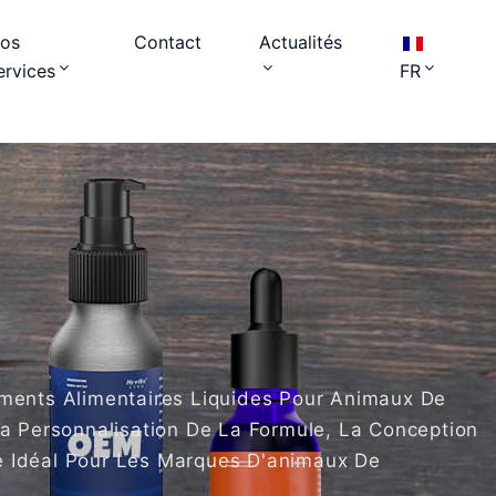
os
Contact
Actualités
ervices
FR
ments Alimentaires Liquides Pour Animaux De
La Personnalisation De La Formule, La Conception
e Idéal Pour Les Marques D'animaux De