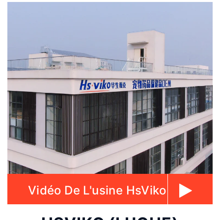
Vidéo De L'usine HsViko