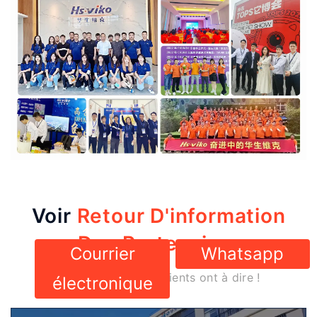
Voir
Retour D'information
Des Partenaires
Courrier
Whatsapp
Voyez ce que nos clients ont à dire !
électronique