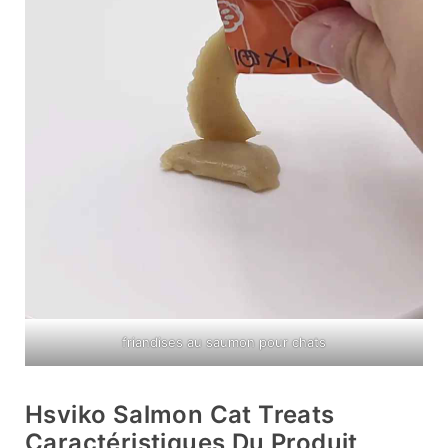
friandises au saumon pour chats
Hsviko Salmon Cat Treats
Caractéristiques Du Produit