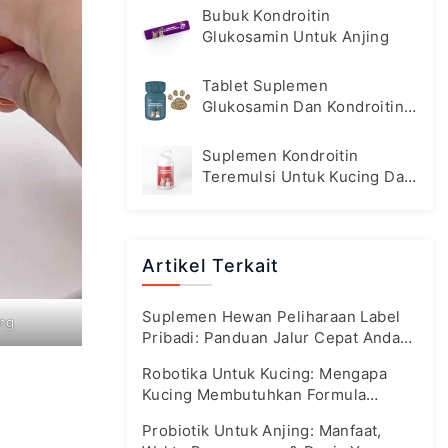
Bubuk Kondroitin
Glukosamin Untuk Anjing
Tablet Suplemen
Glukosamin Dan Kondroitin
Untuk Anjing
Suplemen Kondroitin
Teremulsi Untuk Kucing Dan
Anjing
Artikel Terkait
Suplemen Hewan Peliharaan Label
ing
Pribadi: Panduan Jalur Cepat Anda
Di Pasar Yang Sedang Berkembang
Robotika Untuk Kucing: Mengapa
Saat Ini
Kucing Membutuhkan Formula
Khususnya Sendiri
Probiotik Untuk Anjing: Manfaat,