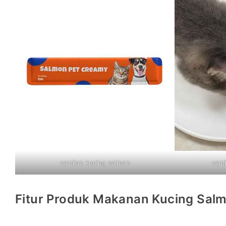
camilan kucing salmon
cami
Fitur Produk Makanan Kucing Sal