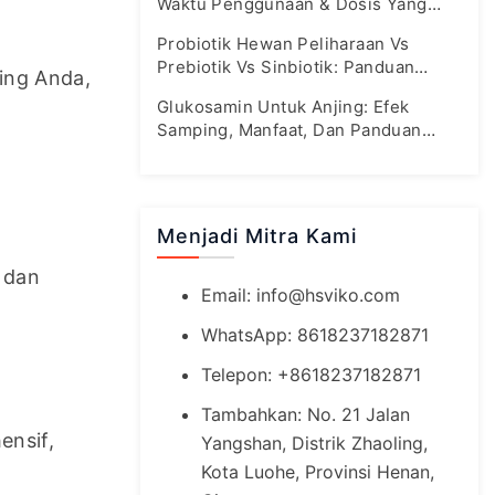
Waktu Penggunaan & Dosis Yang
Tepat
Probiotik Hewan Peliharaan Vs
Prebiotik Vs Sinbiotik: Panduan
ng Anda, 
Kesehatan Usus Lengkap
Glukosamin Untuk Anjing: Efek
Samping, Manfaat, Dan Panduan
Dosis Yang Aman
Menjadi Mitra Kami
dan 
Email:
info@hsviko.com
WhatsApp: 8618237182871
Telepon: +8618237182871
Tambahkan: No. 21 Jalan
nsif, 
Yangshan, Distrik Zhaoling,
Kota Luohe, Provinsi Henan,