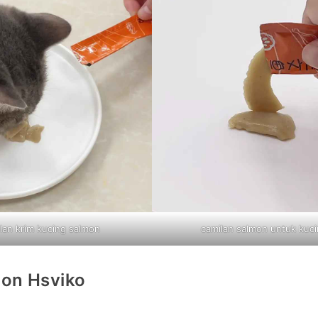
lan krim kucing salmon
camilan salmon untuk kuc
mon Hsviko