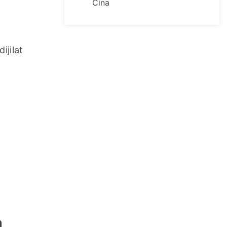
Cina
jilat 
n