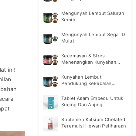
Mengunyah Lembut Saluran
Kemih
Mengunyah Lembut Segar Di
Mulut
Kecemasan & Stres
Menenangkan Kunyahan
Lembut
 ini! 
Kunyahan Lembut
lan 
Pendukung Kekebalan
 bahan 
Tubuh Hewan Peliharaan
Tablet Asam Empedu Untuk
ecara 
Kucing Dan Anjing
pat 
Suplemen Kalsium Chelated
Teremulsi Hewan Peliharaan