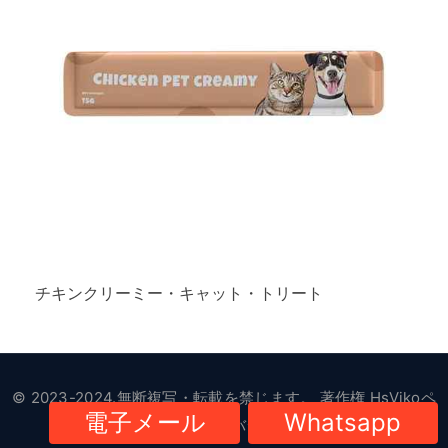
チキンクリーミー・キャット・トリート
© 2023-2024.無断複写・転載を禁じます。 著作権
HsVikoペ
電子メール
Whatsapp
ット用品
|
プライバシーポリシー