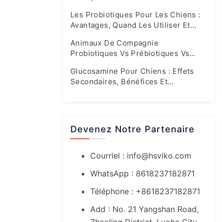
Leurs Propres Formules Spéciales
Les Probiotiques Pour Les Chiens :
Avantages, Quand Les Utiliser Et
Quels Sont Les Bons Dosages
Animaux De Compagnie
Probiotiques Vs Prébiotiques Vs
Synbiotiques : Guide Complet Sur La
Glucosamine Pour Chiens : Effets
Santé De L'intestin
Secondaires, Bénéfices Et
Recommandations Pour Un Dosage
Sûr
Devenez Notre Partenaire
Courriel :
info@hsviko.com
WhatsApp : 8618237182871
Téléphone : +8618237182871
Add : No. 21 Yangshan Road,