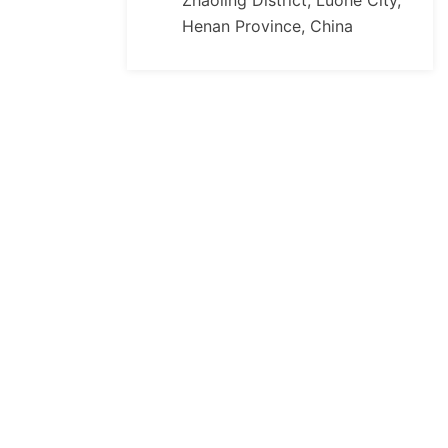
Zhaoling District, Luohe City,
Henan Province, China