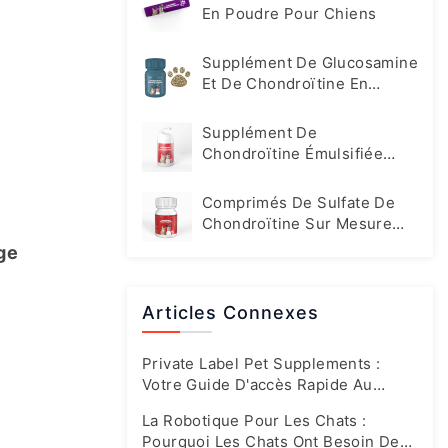
En Poudre Pour Chiens
Supplément De Glucosamine
Et De Chondroïtine En
Comprimés Pour Chiens
Supplément De
Chondroïtine Émulsifiée
Pour Chats Et Chiens
Comprimés De Sulfate De
Chondroïtine Sur Mesure
Pour Chiens Et Chats
e 
Articles Connexes
Private Label Pet Supplements :
Votre Guide D'accès Rapide Au
Marché En Plein Essor D'aujourd'hui
La Robotique Pour Les Chats :
Pourquoi Les Chats Ont Besoin De