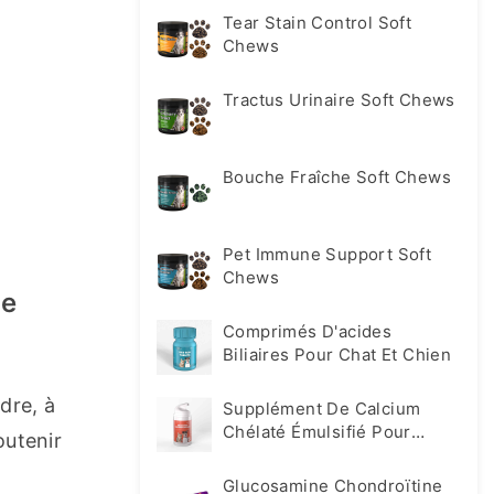
Tear Stain Control Soft
Chews
Tractus Urinaire Soft Chews
Bouche Fraîche Soft Chews
Pet Immune Support Soft
Chews
De
Comprimés D'acides
Biliaires Pour Chat Et Chien
re, à 
Supplément De Calcium
Chélaté Émulsifié Pour
utenir 
Animaux De Compagnie
Glucosamine Chondroïtine