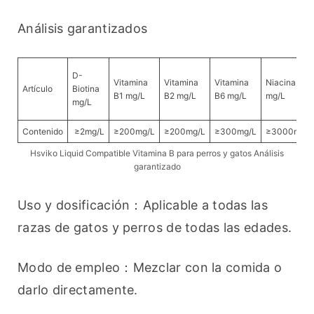
Análisis garantizados
D-
Vitamina
Vitamina
Vitamina
Niacina
Artículo
Biotina
B1 mg/L
B2 mg/L
B6 mg/L
mg/L
mg/L
Contenido
≥2mg/L
≥200mg/L
≥200mg/L
≥300mg/L
≥3000mg/L
Hsviko Liquid Compatible Vitamina B para perros y gatos Análisis
garantizado
Uso y dosificación：Aplicable a todas las 
razas de gatos y perros de todas las edades.
Modo de empleo：Mezclar con la comida o 
darlo directamente.