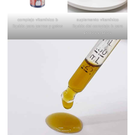
complejo vitamínico b
suplemento vitamínico
líquido para perros y gatos
líquido del complejo b para
perros y gatos