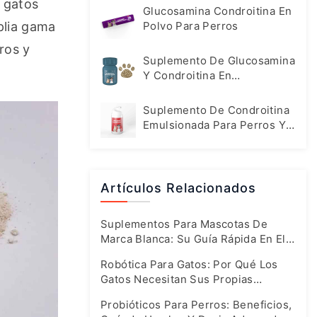
 gatos 
Glucosamina Condroitina En
lia gama 
Polvo Para Perros
os y 
Suplemento De Glucosamina
Y Condroitina En
Comprimidos Para Perros
Suplemento De Condroitina
Emulsionada Para Perros Y
Gatos
Artículos Relacionados
Suplementos Para Mascotas De
Marca Blanca: Su Guía Rápida En El
Mercado En Auge De Hoy En Día
Robótica Para Gatos: Por Qué Los
Gatos Necesitan Sus Propias
Fórmulas Especiales
Probióticos Para Perros: Beneficios,