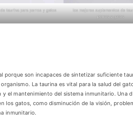
de taurina para perros y gatos
los mejores suplementos de taur
perros y gatos
al porque son incapaces de sintetizar suficiente taur
rganismo. La taurina es vital para la salud del gato
n y el mantenimiento del sistema inmunitario. Una de
n los gatos, como disminución de la visión, problem
ma inmunitario.