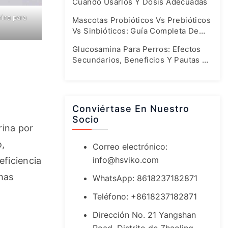
Cuándo Usarlos Y Dosis Adecuadas
ina para
Mascotas Probióticos Vs Prebióticos
Vs Sinbióticos: Guía Completa De
Salud Intestinal
Glucosamina Para Perros: Efectos
Secundarios, Beneficios Y Pautas De
Dosificación Seguras
Conviértase En Nuestro
Socio
ina por 
, 
Correo electrónico:
info@hsviko.com
ficiencia 
as 
WhatsApp: 8618237182871
Teléfono: +8618237182871
Dirección No. 21 Yangshan