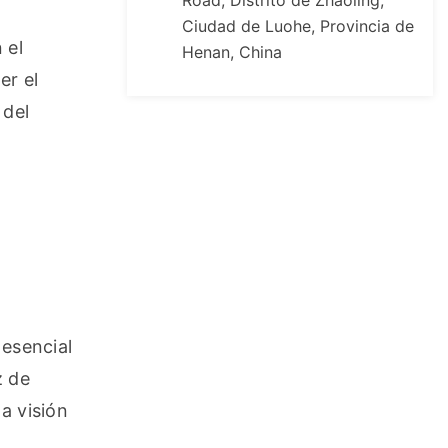
Road, Distrito de Zhaoling,
Ciudad de Luohe, Provincia de
el 
Henan, China
r el 
del 
esencial 
 de 
 visión 