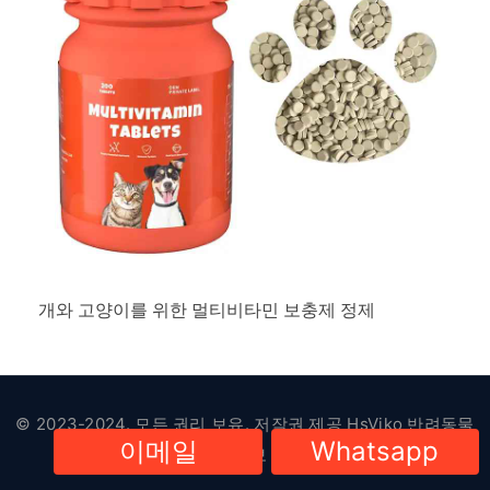
개와 고양이를 위한 멀티비타민 보충제 정제
© 2023-2024. 모든 권리 보유. 저작권 제공
HsViko 반려동물
이메일
Whatsapp
용품
|
개인정보 보호정책