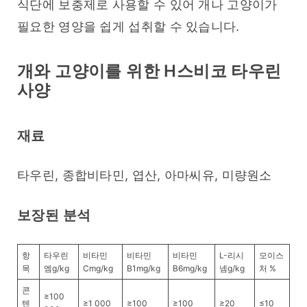
식단에 보충제로 사용할 수 있어 개나 고양이가 
필요한 영양을 쉽게 섭취할 수 있습니다.
개와 고양이를 위한 H스비코 타우린
사양
재료
타우린, 종합비타민, 엽산, 아마씨유, 미량원소
보장된 분석
항
타우린
비타민
비타민
비타민
L-리시
모이스
목
엠g/kg
Cmg/kg
B1mg/kg
B6mg/kg
넴g/kg
처 %
콘
≥100
텐
≥1 000
≥100
≥100
≥20
≤10