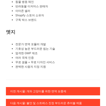
동물 병원 체인
반려동물 이커머스 판매자
아마존 셀러
Shopify 스토어 소유자
구독 박스 브랜드
엣지
전문가 면역 포뮬러 개발
기호성 높은 부드러운 씹는 기술
엄격한 GMP 제조
여러 국제 인증
무료 샘플 + 무료 디자인 서비스
완벽한 사용자 지정 지원
이전 게시물: 개와 고양이를 위한 면역 보충제
다음 게시물: 불안 및 스트레스 진정 부드러운 츄어블 제품