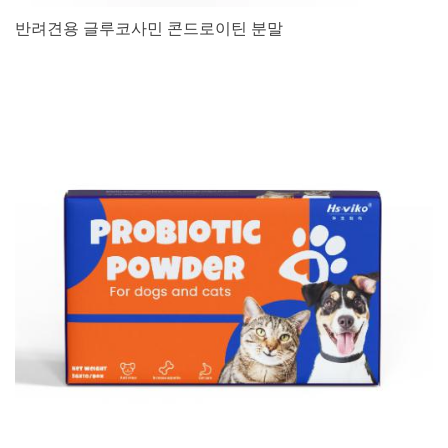
반려견용 글루코사민 콘드로이틴 분말