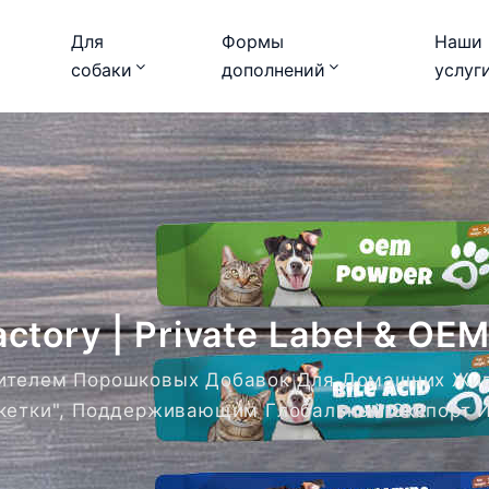
Для
Формы
Наши
собаки
дополнений
услуг
tory | Private Label & OEM
дителем Порошковых Добавок Для Домашних Жи
икетки", Поддерживающим Глобальный Экспорт 