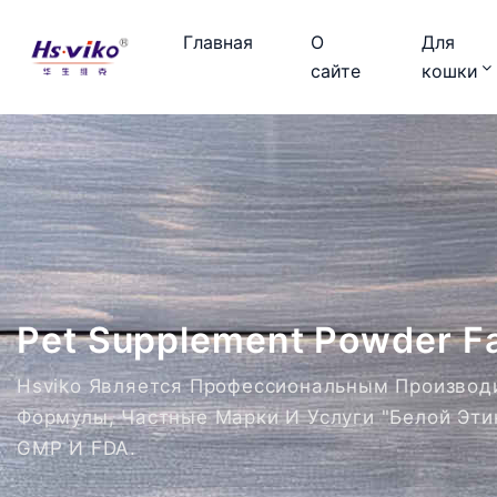
Главная
О
Для
сайте
кошки
Pet Supplement Powder Fac
Hsviko Является Профессиональным Произво
Формулы, Частные Марки И Услуги "белой Эт
GMP И FDA.