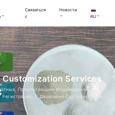
Связаться
Новости
и
с
RU
 Customization Services
вотных, Предлагающим Индивидуальные
И Регистрацию С Двойными Сертификатами