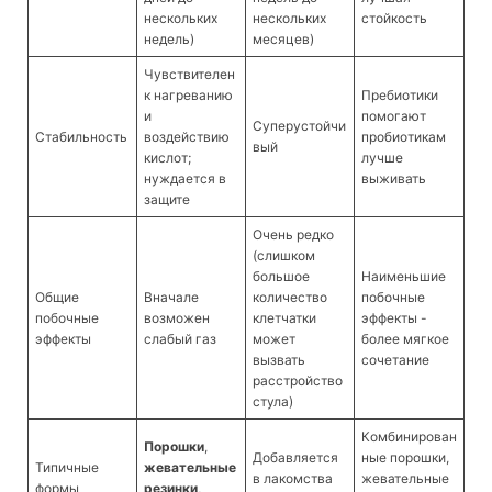
нескольких
нескольких
стойкость
недель)
месяцев)
Чувствителен
к нагреванию
Пребиотики
и
помогают
Суперустойчи
Стабильность
воздействию
пробиотикам
вый
кислот;
лучше
нуждается в
выживать
защите
Очень редко
(слишком
большое
Наименьшие
Общие
Вначале
количество
побочные
побочные
возможен
клетчатки
эффекты -
эффекты
слабый газ
может
более мягкое
вызвать
сочетание
расстройство
стула)
Комбинирован
Порошки
,
Добавляется
ные порошки,
Типичные
жевательные
в лакомства
жевательные
формы
резинки
,