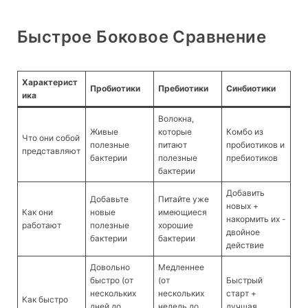
Быстрое Боковое Сравнение
Характерист
Пробиотики
Пребиотики
Синбиотики
ика
Волокна,
Живые
которые
Комбо из
Что они собой
полезные
питают
пробиотиков и
представляют
бактерии
полезные
пребиотиков
бактерии
Добавить
Добавьте
Питайте уже
новых +
Как они
новые
имеющиеся
накормить их -
работают
полезные
хорошие
двойное
бактерии
бактерии
действие
Довольно
Медленнее
быстро (от
(от
Быстрый
нескольких
нескольких
старт +
Как быстро
дней до
недель до
лучшая