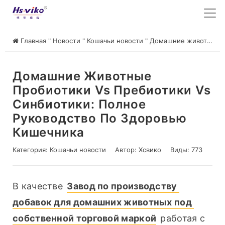
Главная
"
Новости
"
Кошачьи новости
"
Домашние животные Пробиотики vs Пребиотики vs Синбиотики: Полное руководство по здоровью кишечника
Домашние Животные
Пробиотики Vs Пребиотики Vs
Синбиотики: Полное
Руководство По Здоровью
Кишечника
Категория:
Кошачьи новости
Автор:
Хсвико
Виды: 773
В качестве 
Завод по производству 
добавок для домашних животных под 
собственной торговой маркой
 работая с 