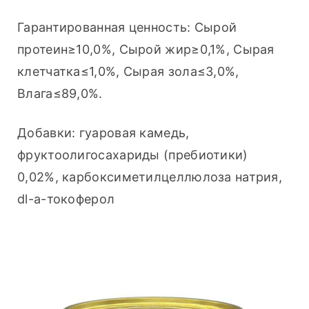
Гарантированная ценность: Сырой 
протеин≥10,0%, Сырой жир≥0,1%, Сырая 
клетчатка≤1,0%, Сырая зола≤3,0%, 
Влага≤89,0%.
Добавки: гуаровая камедь, 
фруктоолигосахариды (пребиотики) 
0,02%, карбоксиметилцеллюлоза натрия, 
dl-a-токоферол