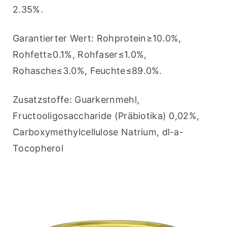
2.35%.
Garantierter Wert: Rohprotein≥10.0%, 
Rohfett≥0.1%, Rohfaser≤1.0%, 
Rohasche≤3.0%, Feuchte≤89.0%.
Zusatzstoffe: Guarkernmehl, 
Fructooligosaccharide (Präbiotika) 0,02%, 
Carboxymethylcellulose Natrium, dl-a-
Tocopherol