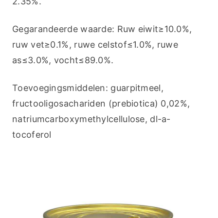
2.35%.
Gegarandeerde waarde: Ruw eiwit≥10.0%, 
ruw vet≥0.1%, ruwe celstof≤1.0%, ruwe 
as≤3.0%, vocht≤89.0%.
Toevoegingsmiddelen: guarpitmeel, 
fructooligosachariden (prebiotica) 0,02%, 
natriumcarboxymethylcellulose, dl-a-
tocoferol