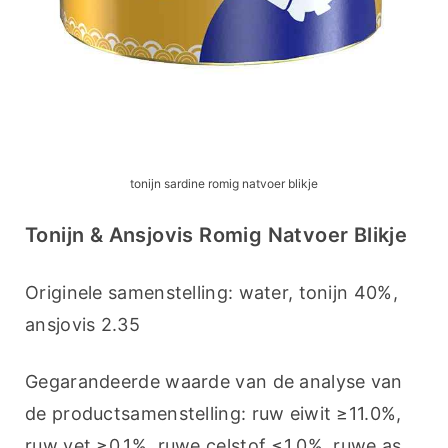
tonijn sardine romig natvoer blikje
Tonijn & Ansjovis Romig Natvoer Blikje
Originele samenstelling: water, tonijn 40%, 
ansjovis 2.35
Gegarandeerde waarde van de analyse van 
de productsamenstelling: ruw eiwit ≥11.0%, 
ruw vet ≥0.1%, ruwe celstof ≤1.0%, ruwe as 