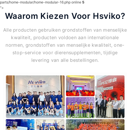
parts/home-modular/home-modular-16.php online
5
">
Waarom Kiezen Voor Hsviko?
Alle producten gebruiken grondstoffen van menselijke
kwaliteit, producten voldoen aan internationale
normen, grondstoffen van menselijke kwaliteit, one-
stop-service voor dierensupplementen, tijdige
levering van alle bestellingen.