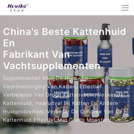
China's Beste Kattenhuid
En
Fabrikant Van
Vachtsupplementen
Supplementen Voor De Huid- En
Vachtverzorging Van Katten, Effectief
Verbeteren Van Droge Kattenvacht, Jeukende
Kattenhuid, Haaruitval Bij Katten En Andere
Huidproblemen. Verbeter De Conditie Van De
Kattenhuid Effectief Met Gratis Monsters.