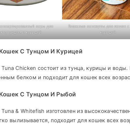
онсервированный корм для
Влажные консервы для кошек с
к с тунцом и курицей
курицей
Кошек С Тунцом И Курицей
una Chicken состоит из тунца, курицы и воды. 
енным белком и подходит для кошек всех возрас
Кошек С Тунцом И Рыбой
una & Whitefish изготовлен из высококачествен
егко вылизывается, подходит для кошек всех воз