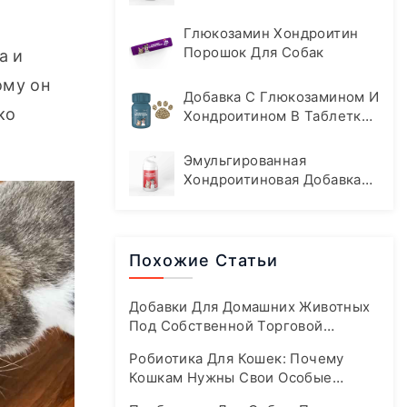
Домашних Животных
Глюкозамин Хондроитин
Порошок Для Собак
 и 
му он 
Добавка С Глюкозамином И
о 
Хондроитином В Таблетках
Для Собак
Эмульгированная
Хондроитиновая Добавка
Для Кошек И Собак
Похожие Статьи
Добавки Для Домашних Животных
Под Собственной Торговой
Маркой: Ваше Руководство По
Робиотика Для Кошек: Почему
Быстрому Выходу На Современный
Кошкам Нужны Свои Особые
Бурно Развивающийся Рынок
Формулы