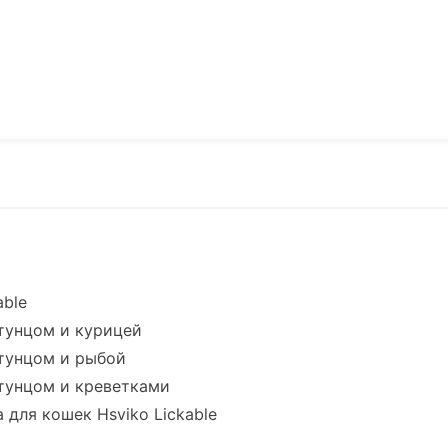
able
тунцом и курицей
тунцом и рыбой
тунцом и креветками
для кошек Hsviko Lickable