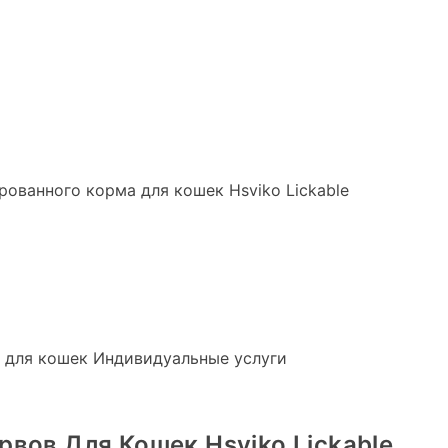
ованного корма для кошек Hsviko Lickable
м для кошек Индивидуальные услуги
вов Для Кошек Hsviko Lickable