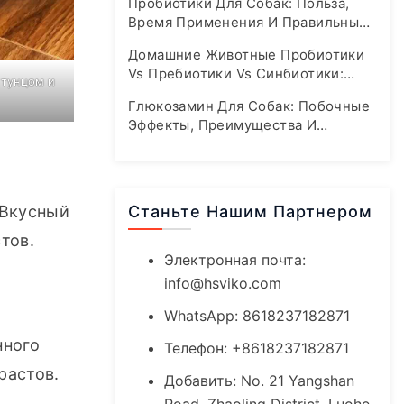
Пробиотики Для Собак: Польза,
Время Применения И Правильные
Дозировки
Домашние Животные Пробиотики
Vs Пребиотики Vs Синбиотики:
 тунцом и
Полное Руководство По Здоровью
Глюкозамин Для Собак: Побочные
Кишечника
Эффекты, Преимущества И
Рекомендации По Безопасной
Дозировке
Вкусный 
Станьте Нашим Партнером
тов.
Электронная почта:
info@hsviko.com
WhatsApp: 8618237182871
ного 
Телефон: +8618237182871
растов.
Добавить: No. 21 Yangshan