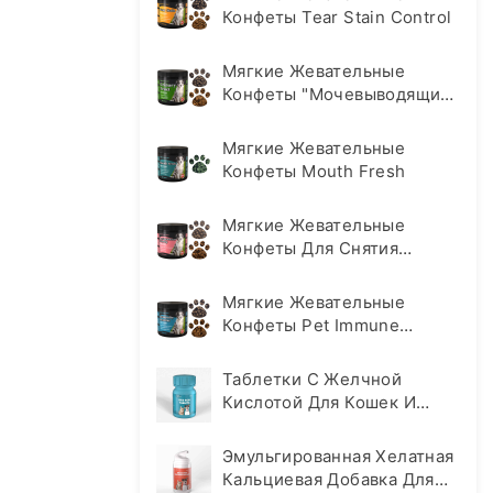
Конфеты Tear Stain Control
Мягкие Жевательные
Конфеты "Мочевыводящие
Пути
Мягкие Жевательные
Конфеты Mouth Fresh
Мягкие Жевательные
Конфеты Для Снятия
Тревоги И Стресса
Мягкие Жевательные
Конфеты Pet Immune
Support Soft Chews
Таблетки С Желчной
Кислотой Для Кошек И
Собак
Эмульгированная Хелатная
Кальциевая Добавка Для