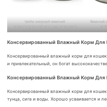
hsviko лижущий влажный
Влажный к
консервированный корм для кошек serie
коше
Консервированный Влажный Корм Для 
Консервированный влажный корм для кошек T
и привлекательный, он богат высококачеств
Консервированный Влажный Корм Для 
Консервированный влажный корм для кошек T
тунца, сига и воды. Хорошо усваивается и л