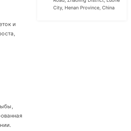
Road, Zhaoling District, Luohe
City, Henan Province, China
ток и 
оста, 
ыбы, 
ованная 
нии.