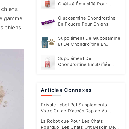
Chélaté Émulsifié Pour
chiens 
Animaux De Compagnie
ge gamme 
Glucosamine Chondroïtine
En Poudre Pour Chiens
s chiens 
Supplément De Glucosamine
Et De Chondroïtine En
Comprimés Pour Chiens
Supplément De
Chondroïtine Émulsifiée
Pour Chats Et Chiens
Articles Connexes
Private Label Pet Supplements :
Votre Guide D'accès Rapide Au
Marché En Plein Essor D'aujourd'hui
La Robotique Pour Les Chats :
Pourquoi Les Chats Ont Besoin De