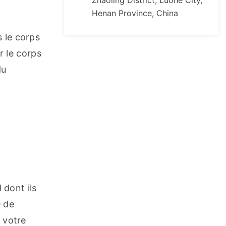
Zhaoling District, Luohe City,
Henan Province, China
 le corps 
 le corps 
u 
dont ils 
 de 
 votre 