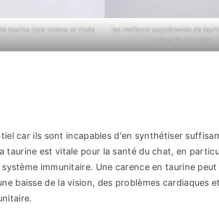
e taurine pour chiens et chats
les meilleurs suppléments de tauri
chiens et les chats
tiel car ils sont incapables d'en synthétiser suffis
taurine est vitale pour la santé du chat, en particul
du système immunitaire. Une carence en taurine peut 
une baisse de la vision, des problèmes cardiaques et
nitaire.