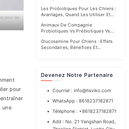
Leurs Propres Formules Spéciales
Les Probiotiques Pour Les Chiens :
Avantages, Quand Les Utiliser Et
ne pour les
Quels Sont Les Bons Dosages
Animaux De Compagnie
Probiotiques Vs Prébiotiques Vs
Synbiotiques : Guide Complet Sur La
Glucosamine Pour Chiens : Effets
Santé De L'intestin
Secondaires, Bénéfices Et
Recommandations Pour Un Dosage
Sûr
Devenez Notre Partenaire
amment 
ier pour 
Courriel :
info@hsviko.com
entraîner 
WhatsApp : 8618237182871
 une 
Téléphone : +8618237182871
Add : No. 21 Yangshan Road,