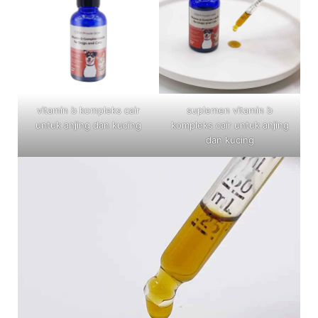
vitamin b kompleks cair
suplemen vitamin b
untuk anjing dan kucing
kompleks cair untuk anjing
dan kucing