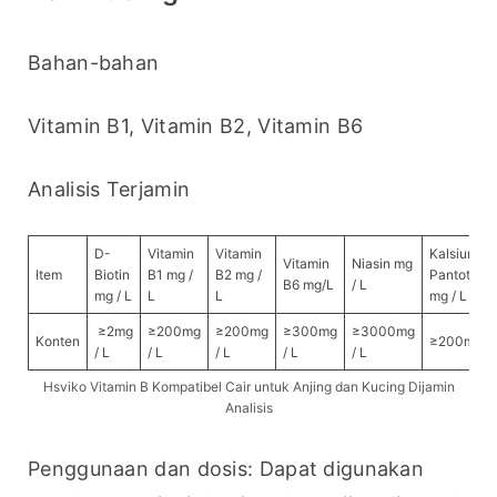
Bahan-bahan
Vitamin B1, Vitamin B2, Vitamin B6
Analisis Terjamin
D-
Vitamin
Vitamin
Kalsium D
Vitamin
Niasin mg
Item
Biotin
B1 mg /
B2 mg /
Pantothen
B6 mg/L
/ L
mg / L
L
L
mg / L
≥2mg
≥200mg
≥200mg
≥300mg
≥3000mg
Konten
≥200mg / 
/ L
/ L
/ L
/ L
/ L
Hsviko Vitamin B Kompatibel Cair untuk Anjing dan Kucing Dijamin
Analisis
Penggunaan dan dosis: Dapat digunakan 