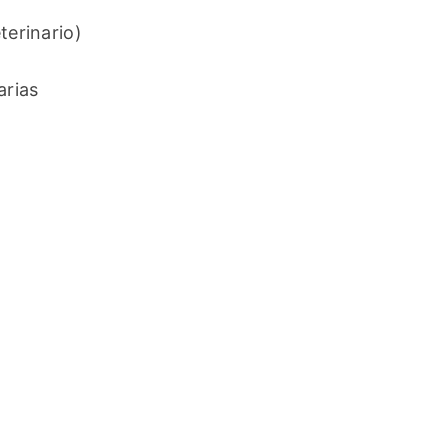
terinario)
rias 