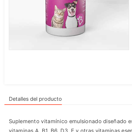
Detalles del producto
Suplemento vitamínico emulsionado diseñado es
vitaminas A, B1, B6, D3, E y otras vitaminas ese