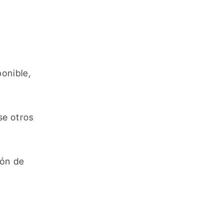
nible, 
e otros 
ón de 