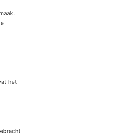
maak, 
e 
at het 
ebracht 