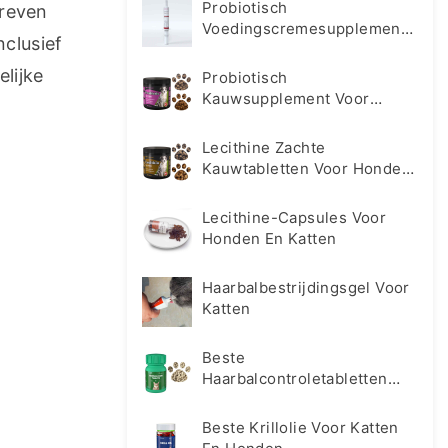
Probiotisch
reven 
Voedingscremesupplement
clusief 
Voor Honden En Katten
ijke 
Probiotisch
Kauwsupplement Voor
Honden En Katten
Lecithine Zachte
Kauwtabletten Voor Honden
En Katten
Lecithine-Capsules Voor
Honden En Katten
Haarbalbestrijdingsgel Voor
Katten
Beste
Haarbalcontroletabletten
Supplement Voor Katten
Beste Krillolie Voor Katten