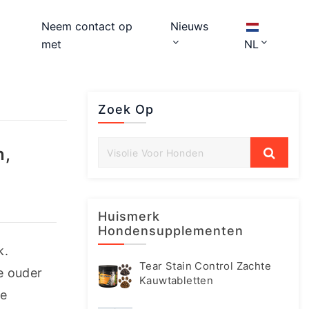
Neem contact op
Nieuws
met
NL
Zoek Op
n,
Huismerk
Hondensupplementen
Als baasjes willen we dat onze honden een gelukkig en gezond leven leiden zonder pijn of ongemak. 
Tear Stain Control Zachte
e ouder 
Kauwtabletten
e 