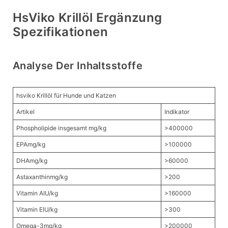
HsViko Krillöl Ergänzung
Spezifikationen
Analyse Der Inhaltsstoffe
hsviko Krillöl für Hunde und Katzen
Artikel
Indikator
Phospholipide insgesamt mg/kg
>400000
EPAmg/kg
>100000
DHAmg/kg
>60000
Astaxanthinmg/kg
>200
Vitamin AIU/kg
>160000
Vitamin EIU/kg
>300
Omega-3mg/kg
>200000