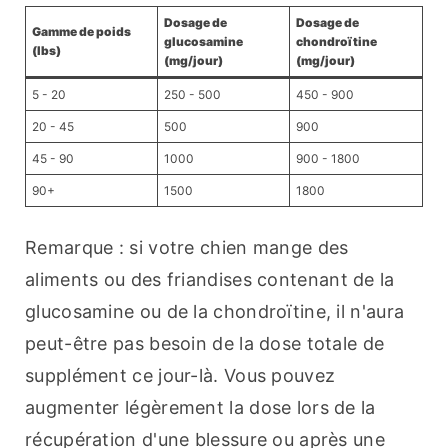
Dosage de
Dosage de
Gamme de poids
glucosamine
chondroïtine
(lbs)
(mg/jour)
(mg/jour)
5 - 20
250 - 500
450 - 900
20 - 45
500
900
45 - 90
1000
900 - 1800
90+
1500
1800
Remarque : si votre chien mange des 
aliments ou des friandises contenant de la 
glucosamine ou de la chondroïtine, il n'aura 
peut-être pas besoin de la dose totale de 
supplément ce jour-là. Vous pouvez 
augmenter légèrement la dose lors de la 
récupération d'une blessure ou après une 