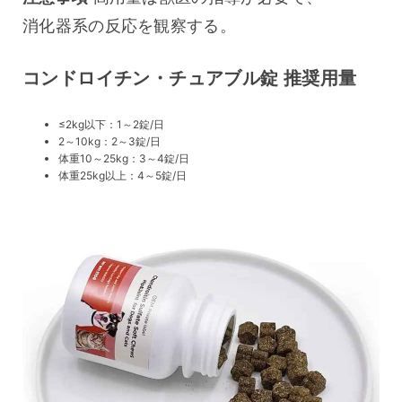
消化器系の反応を観察する。
コンドロイチン・チュアブル錠 推奨用量
≤2kg以下：1～2錠/日
2～10kg：2～3錠/日
体重10～25kg：3～4錠/日
体重25kg以上：4～5錠/日