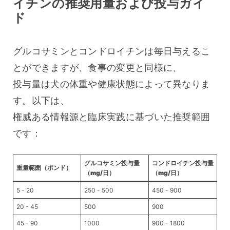
イチンの推奨用量および投与ガイ
ド
グルコサミンとコンドロイチンは毎日与えるこ
とができますが、食事の変更と同様に、
投与量は犬の体重や健康状態によって異なりま
す。以下は、
権威ある情報源と臨床実践に基づいた推奨範囲
です：
グルコサミン投与量
コンドロイチン投与量
重量範囲（ポンド）
（mg/日）
（mg/日）
5 - 20
250 - 500
450 - 900
20 - 45
500
900
45 - 90
1000
900 - 1800