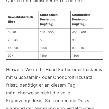
Quellen und klinischer Praxis beruht:
Glucosamin-
Chondroitin-
Gewichtsbereich
Dosierung
Dosierung
(lbs)
(mg/Tag)
(mg/Tag)
5 - 20
250 - 500
450 - 900
20 - 45
500
900
45 - 90
1000
900 - 1800
90+
1500
1800
Hinweis: Wenn Ihr Hund Futter oder Leckerlis 
mit Glucosamin- oder Chondroitinzusatz 
frisst, benötigt er an diesem Tag 
möglicherweise nicht die volle 
Ergänzungsdosis. Sie können die Dosis 
während der Genesung von Verletzungen 