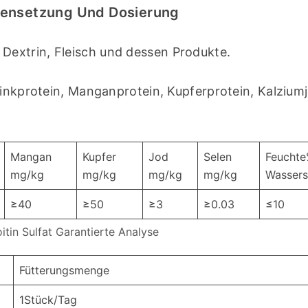
mensetzung Und Dosierung
Dextrin, Fleisch und dessen Produkte.
Zinkprotein, Manganprotein, Kupferprotein, Kalziumj
Mangan
Kupfer
Jod
Selen
Feuchte
mg/kg
mg/kg
mg/kg
mg/kg
Wassers
≥40
≥50
≥3
≥0.03
≤10
tin Sulfat Garantierte Analyse
Fütterungsmenge
1Stück/Tag