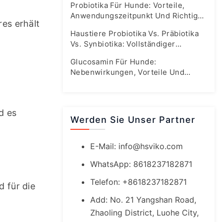
Probiotika Für Hunde: Vorteile,
Anwendungszeitpunkt Und Richtige
es erhält 
Dosierung
Haustiere Probiotika Vs. Präbiotika
Vs. Synbiotika: Vollständiger
Leitfaden Zur Darmgesundheit
Glucosamin Für Hunde:
Nebenwirkungen, Vorteile Und
Sichere Dosierungsrichtlinien
 es 
Werden Sie Unser Partner
E-Mail:
info@hsviko.com
WhatsApp: 8618237182871
Telefon: +8618237182871
 für die 
Add: No. 21 Yangshan Road,
Zhaoling District, Luohe City,