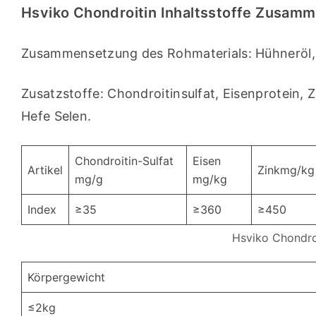
Hsviko Chondroitin Inhaltsstoffe Zusam
Zusammensetzung des Rohmaterials: Hühneröl, 
Zusatzstoffe: Chondroitinsulfat, Eisenprotein, 
Hefe Selen.
Chondroitin-Sulfat
Eisen
Artikel
Zinkmg/kg
mg/g
mg/kg
Index
≥35
≥360
≥450
Hsviko Chondroi
Körpergewicht
≤2kg