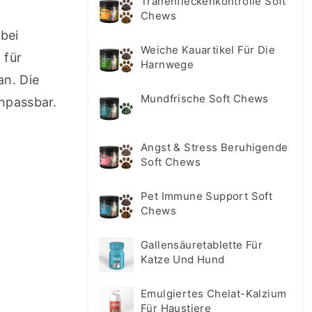
Tränenfleckenkontrolle Soft
Chews
ei 
Weiche Kauartikel Für Die
für 
Harnwege
n. Die 
Mundfrische Soft Chews
anpassbar.
Angst & Stress Beruhigende
Soft Chews
Pet Immune Support Soft
Chews
Gallensäuretablette Für
Katze Und Hund
Emulgiertes Chelat-Kalzium
Für Haustiere