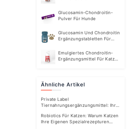
Glucosamin-Chondroitin-
Pulver Für Hunde
Glucosamin Und Chondroitin
Ergänzungstabletten Für
Hunde
Emulgiertes Chondroitin-
Ergänzungsmittel Für Katzen
Und Hunde
Ähnliche Artikel
Private Label
Tiernahrungsergänzungsmittel: Ihr
Fast-Track-Leitfaden Für Den
Robiotics Für Katzen: Warum Katzen
Boomenden Markt Von Heute
Ihre Eigenen Spezialrezepturen
Brauchen