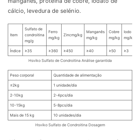
manganês, proteína de cobre, iodato de 
cálcio, levedura de selénio.
Sulfato de
Ferro
Manganês
Cobre
Iodo
Item
condroitina
Zincmg/kg
mg/kg
mg/kg
mg/kg
mg/kg
mg/g
Índice
≥35
≥360
≥450
≥40
≥50
≥3
Hsviko Sulfato de Condroitina Análise garantida
Peso corporal
Quantidade de alimentação
≤2kg
1 unidade/dia
2-10kg
2-4pcs/dia
10-15kg
5-8pcs/dia
Mais de 15 kg
10 unidades/dia
Hsviko Sulfato de Condroitina Dosagem