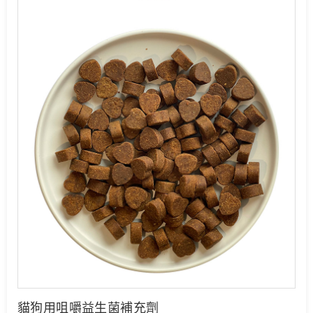
貓狗用咀嚼益生菌補充劑