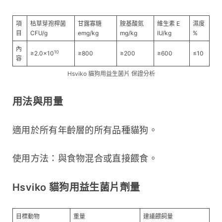
項
枯草芽孢桿菌
甘露寡糖
胺基酸氮
維生素 E
濕度
目
CFU/g
emg/kg
mg/kg
IU/kg
%
內
10
≥2.0×10
≥800
≥200
≥600
≤10
容
Hsviko 貓狗用益生菌片 保證分析
用法與用量
適用於所有年齡層的所有品種貓狗。
使用方法：與食物混合或直接餵食。
Hsviko 貓狗用益生菌片劑量
目標動物
重量
建議餵飼量