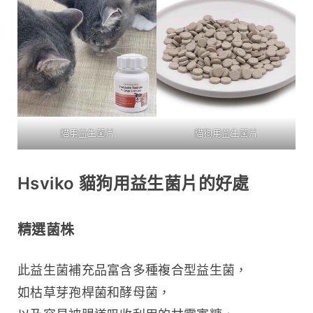
貓用益生菌片
貓狗用益生菌片
Hsviko 貓狗用益生菌片的好處
精選菌株
此益生菌補充品富含多種複合型益生菌，
如枯草芽孢桿菌和酵母菌，