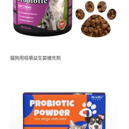
貓狗用咀嚼益生菌補充劑