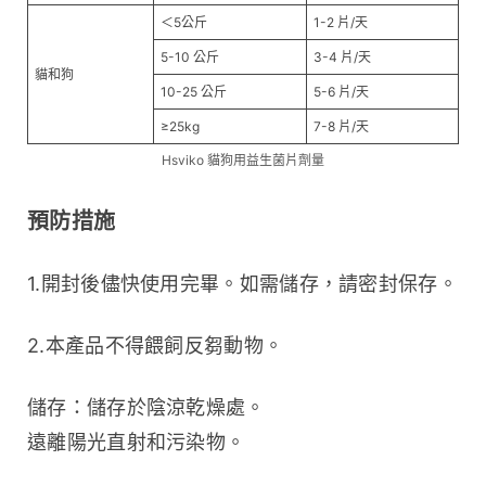
＜5公斤
1-2 片/天
5-10 公斤
3-4 片/天
貓和狗
10-25 公斤
5-6 片/天
≥25kg
7-8 片/天
Hsviko 貓狗用益生菌片劑量
預防措施
1.開封後儘快使用完畢。如需儲存，請密封保存。
2.本產品不得餵飼反芻動物。
儲存：儲存於陰涼乾燥處。
遠離陽光直射和污染物。