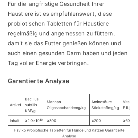
Für die langfristige Gesundheit Ihrer 
Haustiere ist es empfehlenswert, diese 
probiotischen Tabletten für Haustiere 
regelmäßig und angemessen zu füttern, 
damit sie das Futter genießen können und 
auch einen gesunden Darm haben und jeden 
Tag voller Energie verbringen.
Garantierte Analyse
Bacillus
Mannan-
Aminosäure-
Vitamin
Artikel
subtilis
Oligosaccharidemg/kg
Stickstoffmg/kg
E IU/kg
KBE/g
10
Inhalt
≥2.0×10
≥800
≥200
≥600
Hsviko Probiotische Tabletten für Hunde und Katzen Garantierte
Analyse