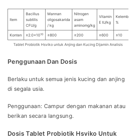
Bacillus
Mannan
Nitrogen
Vitamin
Kelembaba
Item
subtilis
oligosakarida
asam
E IU/kg
%
CFU/g
/ kg
aminomg/kg
10
Konten
≥2.0×10
≥800
≥200
≥600
≤10
Tablet Probiotik Hsviko untuk Anjing dan Kucing Dijamin Analisis
Penggunaan Dan Dosis
Berlaku untuk semua jenis kucing dan anjing 
di segala usia.
Penggunaan: Campur dengan makanan atau 
berikan secara langsung.
Dosis Tablet Probiotik Hsviko Untuk