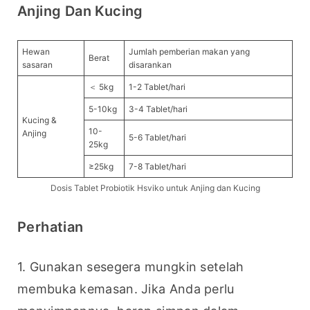
Anjing Dan Kucing
Hewan
Jumlah pemberian makan yang
Berat
sasaran
disarankan
＜ 5kg
1-2 Tablet/hari
5-10kg
3-4 Tablet/hari
Kucing &
10-
Anjing
5-6 Tablet/hari
25kg
≥25kg
7-8 Tablet/hari
Dosis Tablet Probiotik Hsviko untuk Anjing dan Kucing
Perhatian
1. Gunakan sesegera mungkin setelah 
membuka kemasan. Jika Anda perlu 