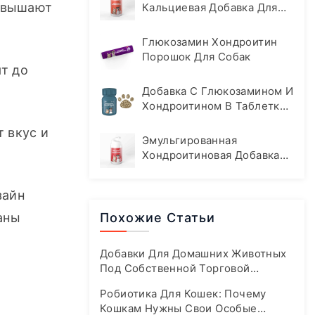
овышают 
Кальциевая Добавка Для
Домашних Животных
Глюкозамин Хондроитин
Порошок Для Собак
т до 
Добавка С Глюкозамином И
Хондроитином В Таблетках
Для Собак
 вкус и 
Эмульгированная
Хондроитиновая Добавка
Для Кошек И Собак
айн 
ны 
Похожие Статьи
Добавки Для Домашних Животных
Под Собственной Торговой
Маркой: Ваше Руководство По
Робиотика Для Кошек: Почему
Быстрому Выходу На Современный
Кошкам Нужны Свои Особые
Бурно Развивающийся Рынок