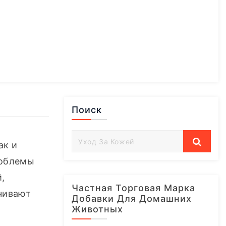
Поиск
к и 
облемы 
 
Частная Торговая Марка
чивают 
Добавки Для Домашних
Животных