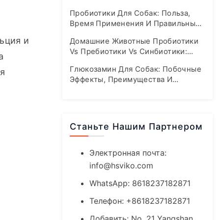
Формулы
Пробиотики Для Собак: Польза,
Время Применения И Правильные
Дозировки
ция и 
Домашние Животные Пробиотики
Vs Пребиотики Vs Синбиотики:
 
Полное Руководство По Здоровью
Глюкозамин Для Собак: Побочные
я 
Кишечника
Эффекты, Преимущества И
Рекомендации По Безопасной
Дозировке
Станьте Нашим Партнером
Электронная почта:
info@hsviko.com
WhatsApp: 8618237182871
Телефон: +8618237182871
Добавить: No. 21 Yangshan