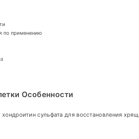
ти
я по применению
аз
летки Особенности
г хондроитин сульфата для восстановления хряще