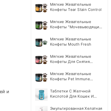
Мягкие Жевательные
Конфеты Tear Stain Control
Мягкие Жевательные
Конфеты "Мочевыводящие
Пути
Мягкие Жевательные
Конфеты Mouth Fresh
Мягкие Жевательные
Конфеты Для Снятия
Тревоги И Стресса
Мягкие Жевательные
Конфеты Pet Immune
Support Soft Chews
Таблетки С Желчной
й и 
Кислотой Для Кошек И
Собак
Эмульгированная Хелатная