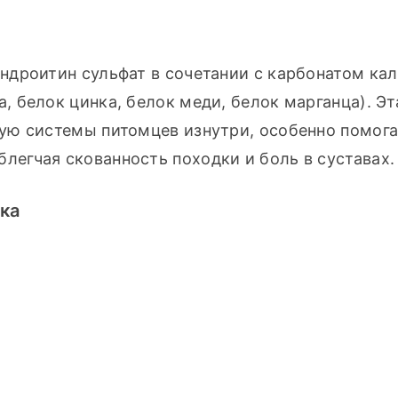
дроитин сульфат в сочетании с карбонатом каль
белок цинка, белок меди, белок марганца). Эта
ю системы питомцев изнутри, особенно помога
егчая скованность походки и боль в суставах.
ка