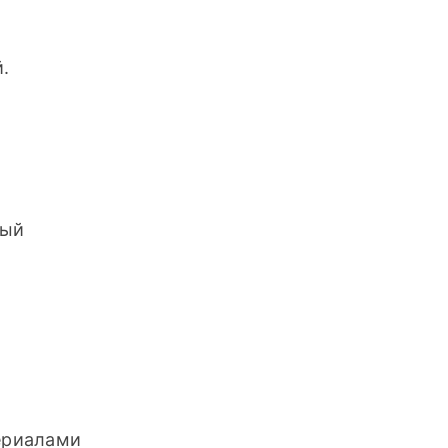
 
ый 
ериалами 