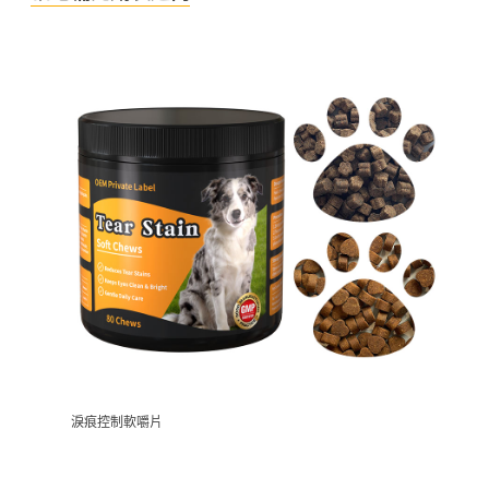
淚痕控制軟嚼片