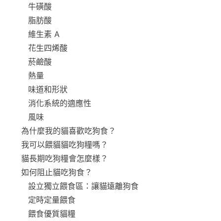
牛磺酸
脂肪酸
維生素 A
花生四烯酸
菸鹼酸
熱量
味道和形狀
消化系統的適應性
風味
為什麼我的貓喜歡吃狗食？
我可以餵貓貓吃狗糧嗎？
貓長期吃狗糧會怎麼樣？
如何阻止貓吃狗食？
設立獨立餵食區：讓貓遠離狗食
定時定量餵食
餵食優質貓糧