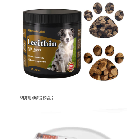
貓狗用卵磷脂軟嚼片