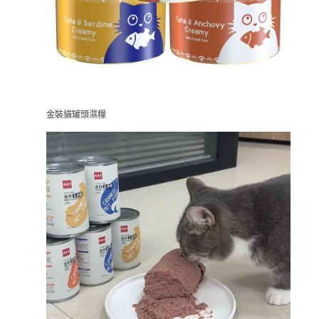
金裝貓罐頭濕糧