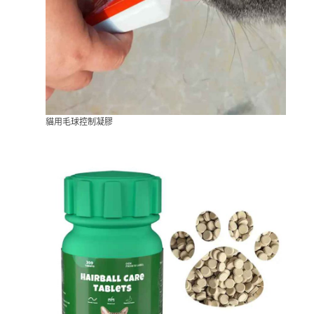
貓用毛球控制凝膠