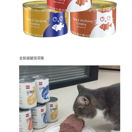
金裝貓罐頭濕糧