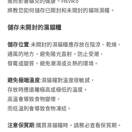
進而影響貓兒的健康。Hsviko 
將教您如何儲存已開封和未開封的貓咪濕糧。
儲存未開封的濕貓糧
儲存位置
:未開封的濕貓糧應存放在陰涼、乾燥、
通風的地方，避免陽光直射。防止受潮、
發霉或變質。避免潮濕或炎熱的環境。
避免極端溫度
:濕貓糧對溫度很敏感，
存放時應遠離極高或極低的溫度。
高溫會導致食物變壞，
而低溫則會導致食物凍結。
注意保質期
:購買濕貓糧時，請務必查看保質期。