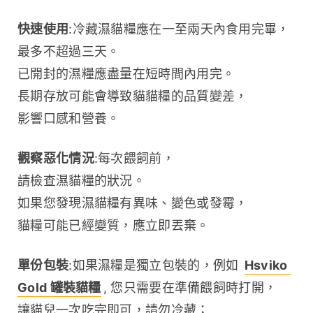
快速使用
:冷藏濕貓糧應在一至兩天內食用完畢，
最多不超過三天。
已開封的濕糧應盡量在短時間內用完。
長期存放可能會導致貓貓糧的品質變差，
影響口感和營養。
觀察惡化情況
:每次餵飼前，
請檢查濕貓糧的狀況。
如果您發現濕貓糧有異味、變色或發霉，
貓糧可能已經變質，應立即丟棄。
單份包裝
:如果濕糧是獨立包裝的，例如 
Hsviko 
Gold 罐裝貓糧
, 您只需要在準備餵飼時打開，
讓貓兒一次吃完即可，請勿冷藏；