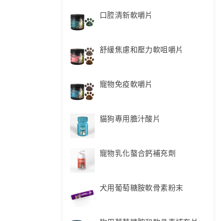
口腔清新軟嚼片
舒緩焦慮和壓力軟咀嚼片
寵物免疫軟嚼片
貓狗專用膽汁酸片
寵物乳化螯合鈣補充劑
犬用葡萄糖胺軟骨素粉末