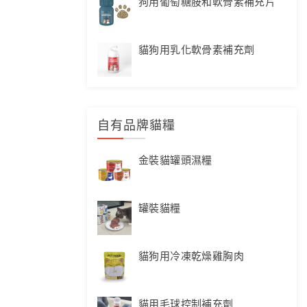
狗用葡萄糖胺和軟骨素補充片
貓狗用乳化軟骨素補充劑
自有品牌貓糧
金裝貓罐頭濕糧
罐裝貓糧
貓狗用冷凍乾燥雞胸肉
貓用毛球控制補充劑