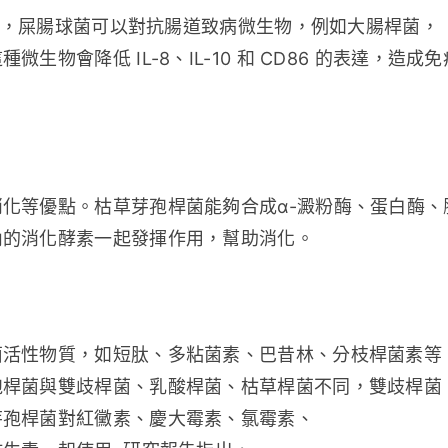
素），屎腸球菌可以對抗腸道致病微生物，例如大腸桿菌，
物會降低 IL-8、IL-10 和 CD86 的表達，造成
化等優點。枯草芽孢桿菌能夠合成α-澱粉酶、蛋白酶、
內的消化酵素一起發揮作用，幫助消化。
菌活性物質，如短肽、多粘菌素、巴昔林、分枝桿菌素等
孢桿菌與雙歧桿菌、乳酸桿菌、枯草桿菌不同，雙歧桿菌
芽孢桿菌對紅黴素、慶大霉素、氯霉素、