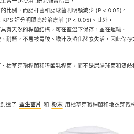
生素一起使用 .研究報告指出，
例，而腸杆菌和腸球菌則明顯減少 (P < 0.05)。
 評分明顯高於治療前 (P < 0.05)。此外，
菌具有天然的桿菌結構，可在室溫下保存，並在運輸、
酸、耐鹽，不易被胃酸、膽汁及消化酵素失活，因此儲存
菌、枯草芽孢桿菌和嗜酸乳桿菌，而不是屎腸球菌和雙歧
創造了 
益生菌片
 和 
粉末
 用枯草芽孢桿菌和地衣芽孢