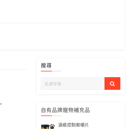
搜尋
，
自有品牌寵物補充品
淚痕控制軟嚼片