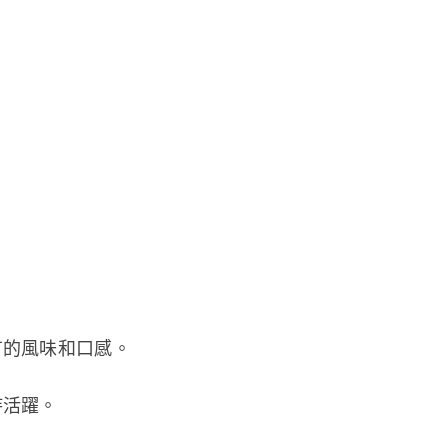
。
有的風味和口感。
持活躍。