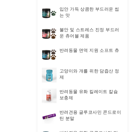
입안 가득 상큼한 부드러운 씹
는 맛
불안 및 스트레스 진정 부드러
운 츄어블 제품
반려동물 면역 지원 소프트 츄
고양이와 개를 위한 담즙산 정
제
반려동물 유화 킬레이트 칼슘
보충제
반려견용 글루코사민 콘드로이
틴 분말