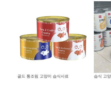
골드 통조림 고양이 습식사료
습식 고양