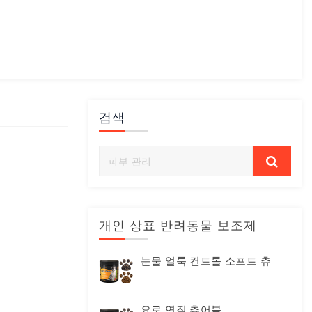
검색
개인 상표 반려동물 보조제
눈물 얼룩 컨트롤 소프트 츄
요로 연질 츄어블