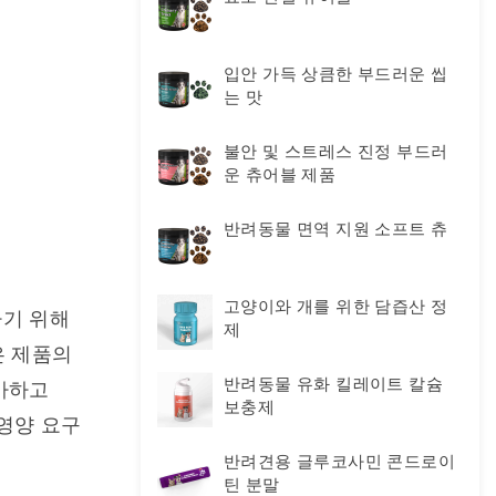
입안 가득 상큼한 부드러운 씹
는 맛
불안 및 스트레스 진정 부드러
운 츄어블 제품
반려동물 면역 지원 소프트 츄
고양이와 개를 위한 담즙산 정
기 위해 
제
 제품의 
반려동물 유화 킬레이트 칼슘
하고 
보충제
양 요구 
반려견용 글루코사민 콘드로이
틴 분말