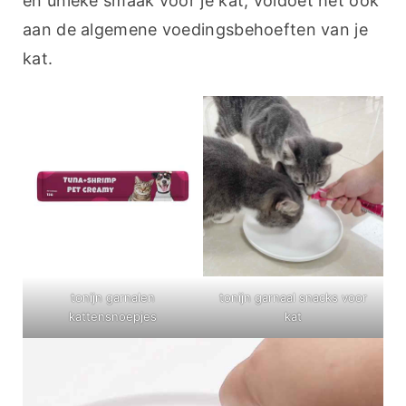
en unieke smaak voor je kat, voldoet het ook 
aan de algemene voedingsbehoeften van je 
kat.
tonijn garnalen
tonijn garnaal snacks voor
kattensnoepjes
kat