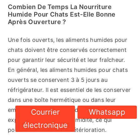
Combien De Temps La Nourriture
Humide Pour Chats Est-Elle Bonne
Après Ouverture ?
Une fois ouverts, les aliments humides pour 
chats doivent être conservés correctement 
pour garantir leur sécurité et leur fraîcheur. 
En général, les aliments humides pour chats 
ouverts se conservent 3 à 5 jours au 
réfrigérateur. Il est essentiel de les conserver 
dans une boîte hermétique ou dans leur 
emballage d'origine afin d'éviter toute 
Courrier
Whatsapp
exposition à l'air et à l'humidité, ce qui 
électronique
pourrait entraîner leur détérioration.