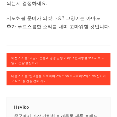
되는지 결정하세요.
시도해볼 준비가 되셨나요? 고양이는 아마도 
추가 푸르스름한 소리를 내며 고마워할 것입니다.
이전 게시물: 고양이 운동과 영양 균형 가이드: 반려동물 보조제로 고
양이 건강 증진하기
다음 게시물: 반려동물 프로바이오틱스 vs 프리바이오틱스 vs 신바이
오틱스: 장 건강 전체 가이드
HsViko
중국에서 가장 강력한 반려동물 제품 브랜드