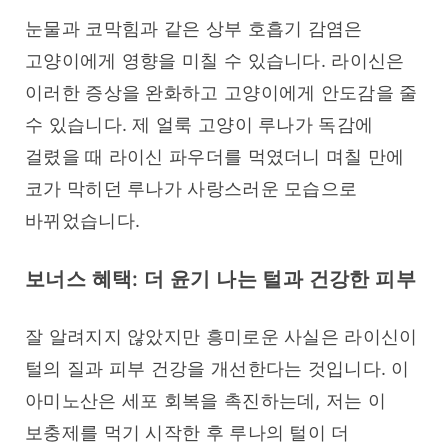
눈물과 코막힘과 같은 상부 호흡기 감염은 
고양이에게 영향을 미칠 수 있습니다. 라이신은 
이러한 증상을 완화하고 고양이에게 안도감을 줄 
수 있습니다. 제 얼룩 고양이 루나가 독감에 
걸렸을 때 라이신 파우더를 먹였더니 며칠 만에 
코가 막히던 루나가 사랑스러운 모습으로 
바뀌었습니다.
보너스 혜택: 더 윤기 나는 털과 건강한 피부
잘 알려지지 않았지만 흥미로운 사실은 라이신이 
털의 질과 피부 건강을 개선한다는 것입니다. 이 
아미노산은 세포 회복을 촉진하는데, 저는 이 
보충제를 먹기 시작한 후 루나의 털이 더 