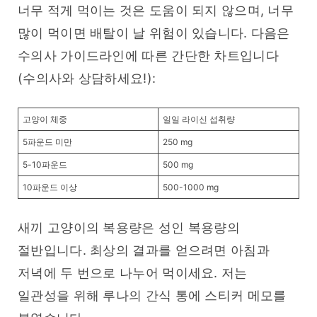
너무 적게 먹이는 것은 도움이 되지 않으며, 너무 
많이 먹이면 배탈이 날 위험이 있습니다. 다음은 
수의사 가이드라인에 따른 간단한 차트입니다
(수의사와 상담하세요!):
고양이 체중
일일 라이신 섭취량
5파운드 미만
250 mg
5-10파운드
500 mg
10파운드 이상
500-1000 mg
새끼 고양이의 복용량은 성인 복용량의 
절반입니다. 최상의 결과를 얻으려면 아침과 
저녁에 두 번으로 나누어 먹이세요. 저는 
일관성을 위해 루나의 간식 통에 스티커 메모를 