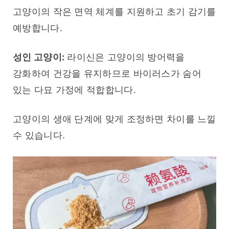
고양이의 작은 면역 체계를 지원하고 초기 감기를 
예방합니다.
성인 고양이:
 라이신은 고양이의 방어력을 
강화하여 건강을 유지하므로 바이러스가 숨어 
있는 다묘 가정에 적합합니다.
고양이의 생애 단계에 맞게 조정하면 차이를 느낄 
수 있습니다.