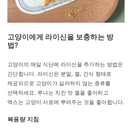
고양이에게 라이신을 보충하는 방
법?
고양이의 매일 식단에 라이신을 추가하는 방법은 
간단합니다. 라이신은 분말, 젤, 간식 형태로 
제공되므로 고양이가 싫어하지 않는 종류를 
선택하세요. 루나는 치킨 맛 젤을 좋아하고 
맥스는 고양이 사료에 뿌려주는 것을 좋아합니다.
복용량 지침