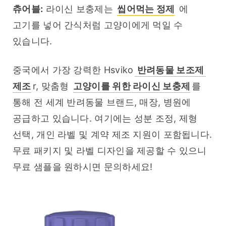
츄어블:
 라이신 보충제는 
씹어먹는 정제
 에 
고기를 넣어 간식처럼 고양이에게 먹일 수 
있습니다.
중국에서 가장 강력한 Hsviko
 반려동물 보조제 
제조
r, 맞춤형 
고양이를 위한 라이신 보충제
를 
통해 전 세계 반려동물 브랜드, 매장, 병원에 
공급하고 있습니다. 여기에는 성분 조정, 제형 
선택, 개인 라벨 및 계약 제조 지원이 포함됩니다. 
무료 패키지 및 라벨 디자인을 제공할 수 있으니 
무료 샘플을 원하시면 문의하세요!