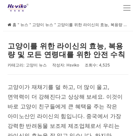
홈
"
뉴스
"
고양이 뉴스
"
고양이를 위한 라이신의 효능, 복용량 및 모든 연령대를 위한 안전 수칙
고양이를 위한 라이신의 효능, 복용
량 및 모든 연령대를 위한 안전 수칙
카테고리:
고양이 뉴스
작성자:
Hsviko
조회수: 4,525
고양이가 재채기를 덜 하고, 더 많이 울고, 
면역력이 더 강해진다고 상상해 보세요. 이것이 
바로 고양이 친구들에게 큰 혜택을 주는 작은 
아미노산인 라이신의 힘입니다. 중국에서 가장 
강력한 반려동물 보조제 제조업체로서 우리는 
라이신의 효능을 잘 알고 있습니다. 하지만 