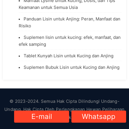
Manfaat Lysine untuk Kucing, Dosis, dan Tips
Keamanan untuk Semua Usia
Panduan Lisin untuk Anjing: Peran, Manfaat dan
Risiko
Suplemen lisin untuk kucing: efek, manfaat, dan
efek samping
Tablet Kunyah Lisin untuk Kucing dan Anjing
Suplemen Bubuk Lisin untuk Kucing dan Anjing
© 2023-2024. Semua Hak Cipta Dilindungi Undang-
Undang. Hak Cipta Oleh
Perlengkapan Hewan Peliharaan
E-mail
Whatsapp
HsViko
|
Kebijakan Privasi