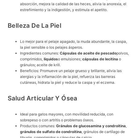
absorción, mejora la calidad de las heces, alivia la anorexia, el
estreñimiento y la indigestión, y estimula el apetito.
Belleza De La Piel
Lo mejor para el pelaje apagado, la muda abundante, la caspa,
la piel sensible o los pelajes ásperos.
Ingredientes comunes:
Cápsulas de aceite de pescado
polvos,
comprimidos,
líquidos
o emulsiones;
cápsulas de lecitina
o
gránulos; aceite de krill.
Beneficios: Promueve un pelaje grueso y brillante, alivia las
alergias y la inflamación de la piel, refuerza las barreras
cutáneas, hidrata la piel y reduce la caspa y el eczema.
Salud Articular Y Ósea
Ideal para gatos mayores, con movilidad reducida, con
sobrepeso o con artritis o problemas óseos.
Productos comunes:
Gránulos de glucosamina y condroitina
,
gránulos de sulfato de condroitina
, gránulos de cartílago de
tiburón, comprimidos o cápsulas de calcio.