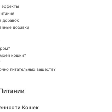
е эффекты
питания
и добавок
чайные добавки
?
иром?
 моей кошки?
?
точно питательных веществ?
Питании
енности Кошек