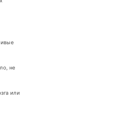
 
ивые 
о, не 
зга или 