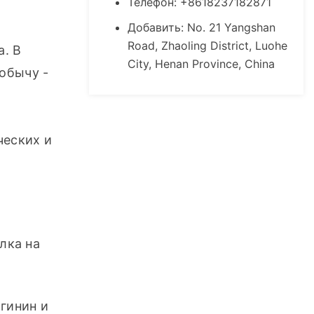
Телефон: +8618237182871
Добавить: No. 21 Yangshan
Road, Zhaoling District, Luohe
. В 
City, Henan Province, China
бычу - 
еских и 
ка на 
 (содержится только в тканях животных), аргинин и 