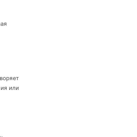
ая 
оряет 
ия или 