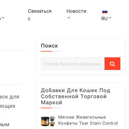
Связаться
Новости
и
с
RU
Поиск
Добавки Для Кошек Под
Собственной Торговой
ок для 
Маркой
ающих 
 
Мягкие Жевательные
Конфеты Tear Stain Control
ным 