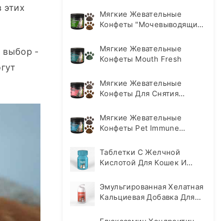
этих 
Мягкие Жевательные
Конфеты "Мочевыводящие
Пути
Мягкие Жевательные
выбор - 
Конфеты Mouth Fresh
гут 
Мягкие Жевательные
Конфеты Для Снятия
Тревоги И Стресса
Мягкие Жевательные
Конфеты Pet Immune
Support Soft Chews
Таблетки С Желчной
Кислотой Для Кошек И
Собак
Эмульгированная Хелатная
Кальциевая Добавка Для
Домашних Животных