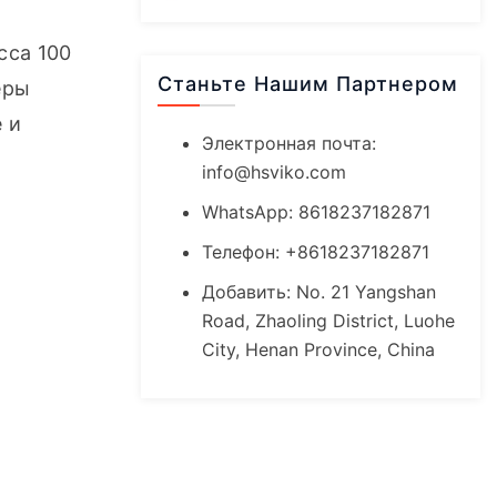
Таблетированная Добавка
Для Кошек И Собак
са 100 
Станьте Нашим Партнером
ры 
и 
Электронная почта:
info@hsviko.com
WhatsApp: 8618237182871
Телефон: +8618237182871
Добавить: No. 21 Yangshan
Road, Zhaoling District, Luohe
City, Henan Province, China