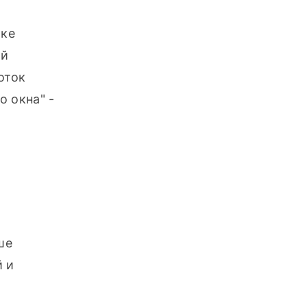
ке 
й 
ток 
 окна" - 
е 
 и 