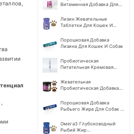
таллов, 
Витаминная Добавка Для
Домашних Животных
Лизин Жевательные
Таблетки Для Кошек И
Собак
Порошковая Добавка
Лизина Для Кошек И Собак
ва 
звитии 
Пробиотическая
Питательная Кремовая
Добавка Для Собак И
Кошек
Жевательная
отенциал
Пробиотическая Добавка
Для Собак И Кошек
и
, 
Порошковая Добавка
Рыбьего Жира Для Собак И
Кошек
ми 
Омега3 Глубоководный
Рыбий Жир