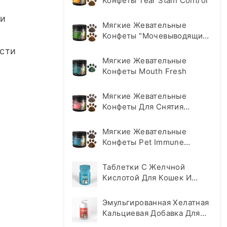
Конфеты Tear Stain Control
и 
Мягкие Жевательные
Конфеты "Мочевыводящие
Пути
сти 
Мягкие Жевательные
Конфеты Mouth Fresh
Мягкие Жевательные
Конфеты Для Снятия
Тревоги И Стресса
Мягкие Жевательные
Конфеты Pet Immune
Support Soft Chews
Таблетки С Желчной
Кислотой Для Кошек И
Собак
Эмульгированная Хелатная
Кальциевая Добавка Для
Домашних Животных