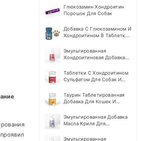
Глюкозамин Хондроитин
Порошок Для Собак
Добавка С Глюкозамином И
Хондроитином В Таблетках
Для Собак
Эмульгированная
Хондроитиновая Добавка
Для Кошек И Собак
Таблетки С Хондроитином
Сульфатом Для Собак И
Кошек
Таурин Таблетированная
нание
Добавка Для Кошек И
Собак
Эмульгированная Добавка
Масла Криля Для
рования 
Домашних Животных
проявил 
Эмульгированная