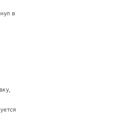
ул в 
ку, 
уется 