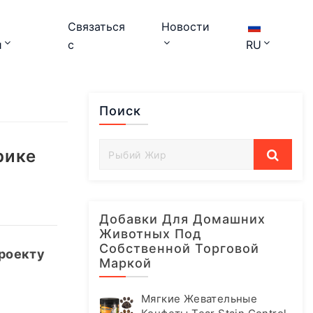
Связаться
Новости
и
с
RU
Поиск
рике
Добавки Для Домашних
Животных Под
Собственной Торговой
роекту 
Маркой
Мягкие Жевательные