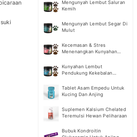
icaraan 
Mengunyah Lembut Saluran
Kemih
uki 
Mengunyah Lembut Segar Di
Mulut
Kecemasan & Stres
Menenangkan Kunyahan
Lembut
Kunyahan Lembut
Pendukung Kekebalan
Tubuh Hewan Peliharaan
Tablet Asam Empedu Untuk
Kucing Dan Anjing
Suplemen Kalsium Chelated
Teremulsi Hewan Peliharaan
Bubuk Kondroitin