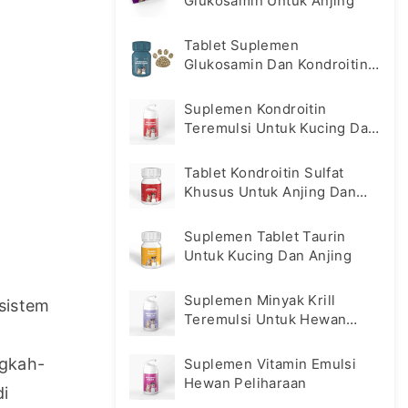
Glukosamin Untuk Anjing
Tablet Suplemen
Glukosamin Dan Kondroitin
Untuk Anjing
Suplemen Kondroitin
Teremulsi Untuk Kucing Dan
Anjing
Tablet Kondroitin Sulfat
Khusus Untuk Anjing Dan
Kucing
Suplemen Tablet Taurin
Untuk Kucing Dan Anjing
Suplemen Minyak Krill
istem 
Teremulsi Untuk Hewan
Peliharaan
ngkah-
Suplemen Vitamin Emulsi
Hewan Peliharaan
i 