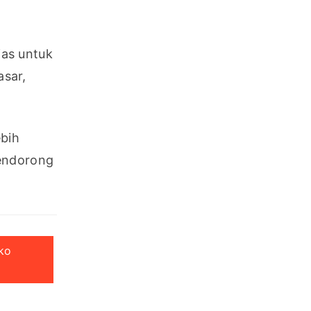
as untuk 
sar, 
bih 
endorong 
iko