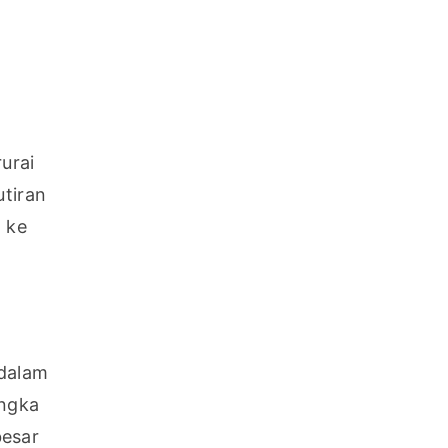
rai 
tiran 
ke 
dalam 
ngka 
esar 