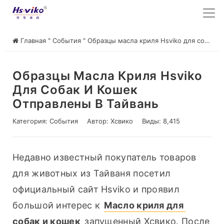
Главная
"
События
"
Образцы масла криля Hsviko для собак и кошек отправлены в Тайвань
Образцы Масла Криля Hsviko
Для Собак И Кошек
Отправлены В Тайвань
Категория:
События
Автор:
Хсвико
Виды: 8,415
Недавно известный покупатель товаров 
для животных из Тайваня посетил 
официальный сайт Hsviko и проявил 
большой интерес к 
Масло криля для 
собак и кошек
 запущенный Хсвико. После 