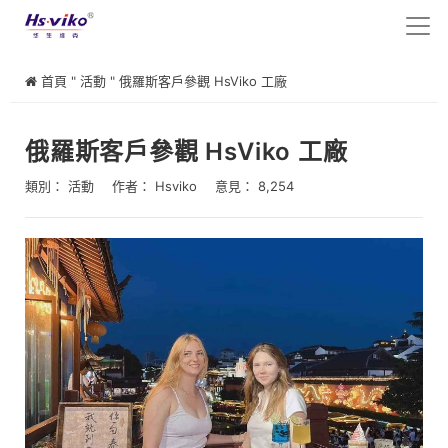
首頁
"
活動
"
俄羅斯客戶參觀 HsViko 工廠
俄羅斯客戶參觀 HsViko 工廠
類別：
活動
作者：
Hsviko
意見： 8,254